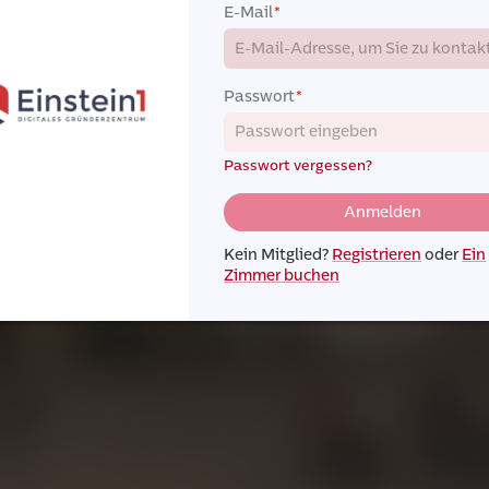
E-Mail
*
Passwort
*
Passwort vergessen?
Anmelden
Kein Mitglied?
Registrieren
oder
Ein
Zimmer buchen